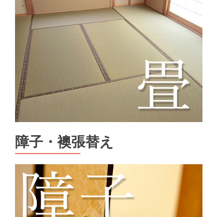
障子・襖張替え