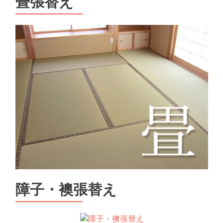
畳張替え
障子・襖張替え