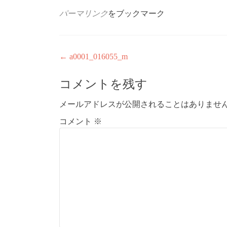
パーマリンク
をブックマーク
投
←
a0001_016055_m
稿
コメントを残す
ナ
メールアドレスが公開されることはありませ
ビ
コメント
※
ゲ
ー
シ
ョ
ン