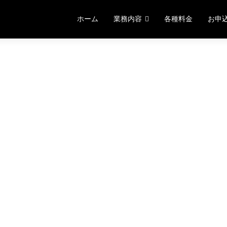
コ
ン
ホーム
業務内容
各種料金
お申
テ
ン
ツ
へ
ス
キ
ッ
プ