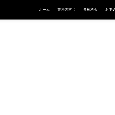
コ
ン
ホーム
業務内容
各種料金
お申
テ
ン
ツ
へ
ス
キ
ッ
プ