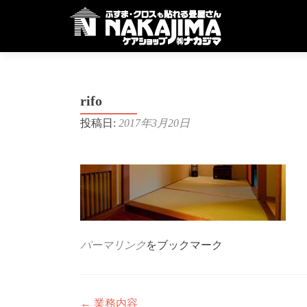
rifo
投稿日:
2017年3月20日
パーマリンク
をブックマーク
投
←
業務内容