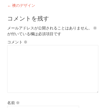
投
←
襖のデザイン
稿
コメントを残す
ナ
メールアドレスが公開されることはありません。
※
ビ
が付いている欄は必須項目です
ゲ
コメント
※
ー
シ
ョ
ン
名前
※