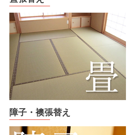
障子・襖張替え