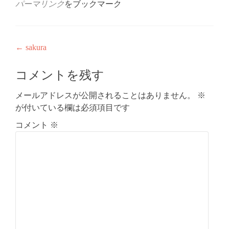
パーマリンク
をブックマーク
投
←
sakura
稿
コメントを残す
ナ
メールアドレスが公開されることはありません。
※
ビ
が付いている欄は必須項目です
ゲ
コメント
※
ー
シ
ョ
ン