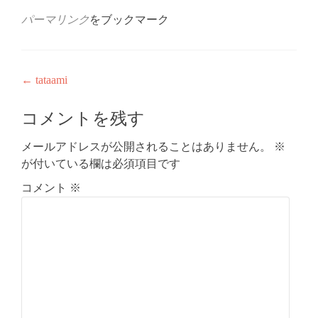
パーマリンク
をブックマーク
投
←
tataami
稿
コメントを残す
ナ
メールアドレスが公開されることはありません。
※
ビ
が付いている欄は必須項目です
ゲ
コメント
※
ー
シ
ョ
ン