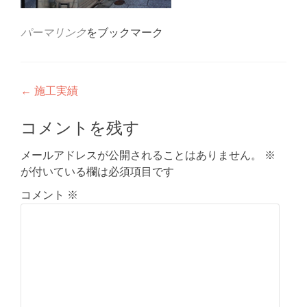
パーマリンク
をブックマーク
投
←
施工実績
稿
コメントを残す
ナ
メールアドレスが公開されることはありません。
※
ビ
が付いている欄は必須項目です
ゲ
コメント
※
ー
シ
ョ
ン